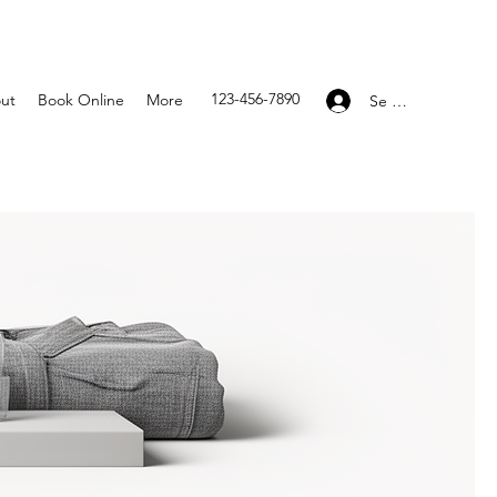
123-456-7890
ut
Book Online
More
Se connecter